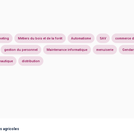
keting
Métiers du bois et de la forêt
Automatisme
SAV
commerce de
gestion du personnel
Maintenance informatique
menuiserie
Gendar
nautique
distribution
s agricoles