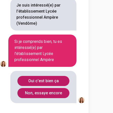
Je suis intéressé(e) par
En initial
l'établissement Lycée
professionnel Ampère
(Vendôme)
En initial
Si je comprends bien, tu es
intéressé(e) par
En initial
l'établissement Lycée
professionnel Ampère
En initial
Oui c'est bien ça
En initial
Non, essaye encore