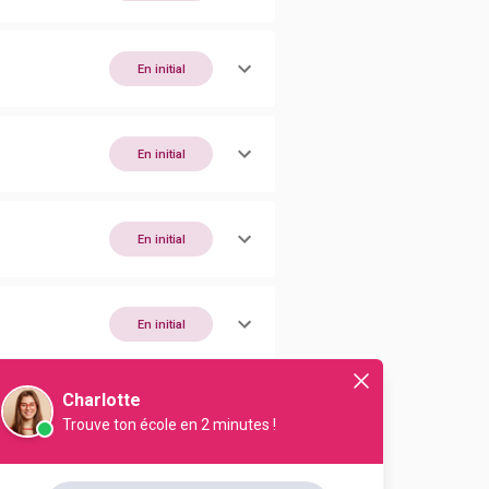
En initial
En initial
En initial
En initial
Charlotte
Trouve ton école en 2 minutes !
En initial