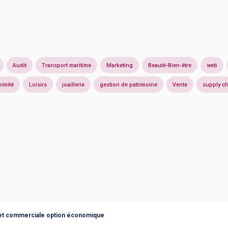
Audit
Transport maritime
Marketing
Beauté-Bien-être
web
imité
Loisirs
joaillerie
gestion de patrimoine
Vente
supply c
et commerciale option économique