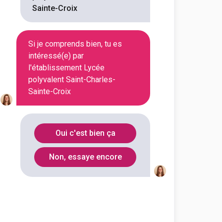
Sainte-Croix
En initial
Si je comprends bien, tu es
intéressé(e) par
En initial
l'établissement Lycée
polyvalent Saint-Charles-
Sainte-Croix
En initial
Oui c'est bien ça
En initial
Non, essaye encore
En initial