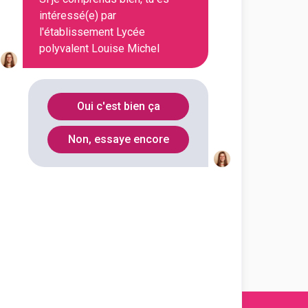
intéressé(e) par
l'établissement Lycée
En initial
polyvalent Louise Michel
En initial
Oui c'est bien ça
Non, essaye encore
En initial
En initial