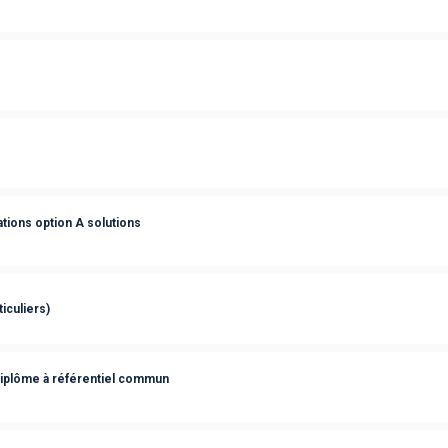
tions option A solutions
iculiers)
diplôme à référentiel commun