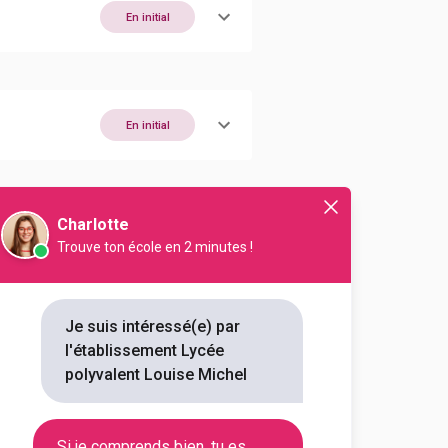
En initial
En initial
Charlotte
En initial
Trouve ton école en 2 minutes !
Je suis intéressé(e) par
En initial
l'établissement Lycée
polyvalent Louise Michel
En initial
Si je comprends bien, tu es