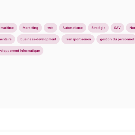
 maritime
Marketing
web
Automatisme
Stratégie
SAV
Nou
mentaire
business-development
Transport aérien
gestion du personnel
veloppement Informatique