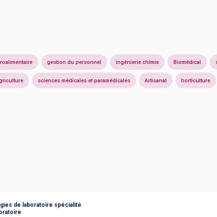
roalimentaire
gestion du personnel
ingénierie chimie
Biomédical
griculture
sciences médicales et paramédicales
Artisanat
horticulture
ies de laboratoire spécialité
oratoire