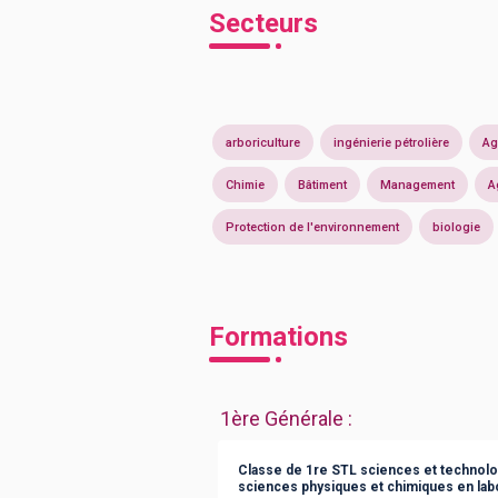
Secteurs
arboriculture
ingénierie pétrolière
Ag
Chimie
Bâtiment
Management
A
Protection de l'environnement
biologie
Formations
1ère Générale
:
Classe de 1re STL sciences et technolog
sciences physiques et chimiques en lab