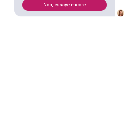
7
Non, essaye encore
Secteurs
Informatique
Marketing
Beauté-Bien-être
Automatisme
SAV
accueil hôtellerie
commerce de proximité
joaillerie
gestion de patrimoine
usinage
Vente
business-development
gestion du personnel
Maintenance informatique
menuiserie
Commerce International
Accueil en assurance
gestion d'établissements
mécanique aéronautique
distribution