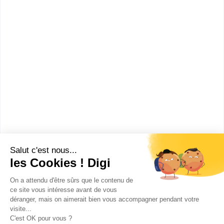
MC Cuisinier en desserts de restaurant
MC Employé barman
CAP Cuisine
Sans diplôme
:
Section européenne de lycée professionnel