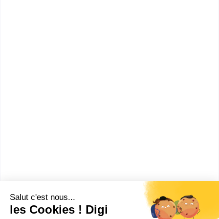
bac pro Maintenance des matériels option C parcs et
jardins
bac pro Technicien du froid et du conditionnement de
l'air
bac pro Techniques d'interventions sur installations
nucléaires
bac pro Maintenance des matériels option A agricoles
bac pro Maintenance des véhicules option C
motocycles
Sans diplôme
:
Section européenne de lycée professionnel