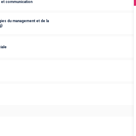
s et communication
ies du management et de la
g)
iale