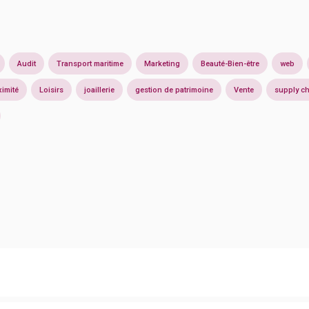
Audit
Transport maritime
Marketing
Beauté-Bien-être
web
imité
Loisirs
joaillerie
gestion de patrimoine
Vente
supply c