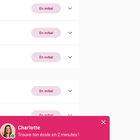
En initial
En initial
En initial
En initial
En initial
Charlotte
Trouve ton école en 2 minutes !
En initial