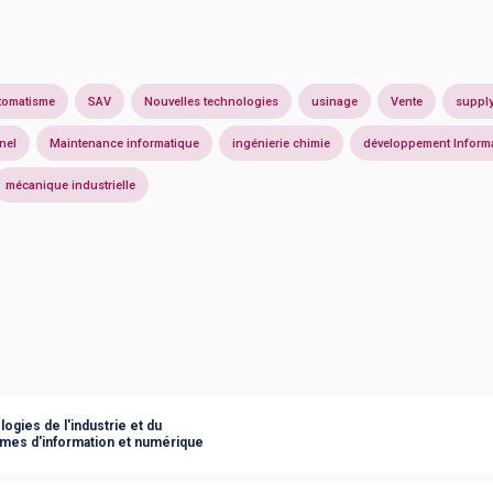
tomatisme
SAV
Nouvelles technologies
usinage
Vente
supply
nel
Maintenance informatique
ingénierie chimie
développement Inform
mécanique industrielle
ogies de l'industrie et du
èmes d'information et numérique