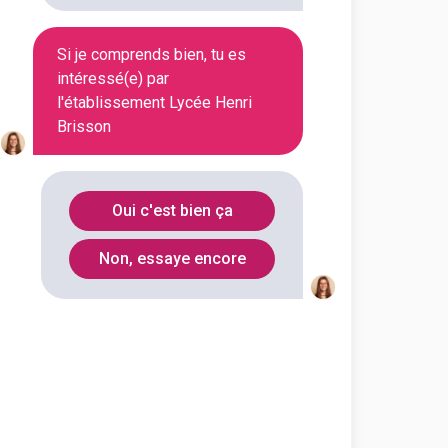
Si je comprends bien, tu es
intéressé(e) par
l'établissement Lycée Henri
En initial
Brisson
Oui c'est bien ça
En initial
Non, essaye encore
En initial
En initial