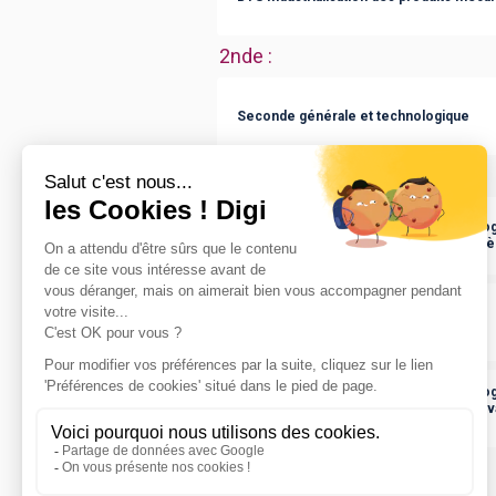
2nde
:
Seconde générale et technologique
Bac ou équivalent
:
bac techno STI2D sciences et technologi
développement durable spécialité syst
bac général S série scientifique
bac techno STI2D sciences et technologi
développement durable spécialité innov
conception