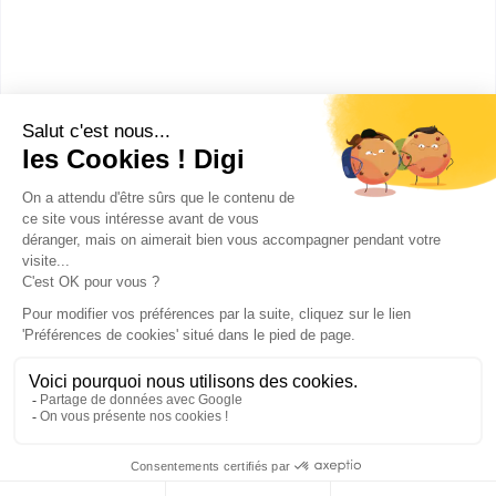
bac techno STMG sciences et technologies du
management et de la gestion spécialité mercatique
(marketing)
Sans diplôme
:
Section européenne de lycée général et
technologique
Publicité sur le réseau digiSchool
C.G.U/C.G.V
Contact
Tous droits réservés 2011-
2026