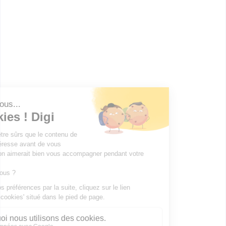
Non renseigné
:
Unité localisée pour l'inclusion scolaire en lycée ou
LP
CQP Surveillant Veilleur de Nuit
Bac ou équivalent
:
bac pro Services aux personnes et aux territoires