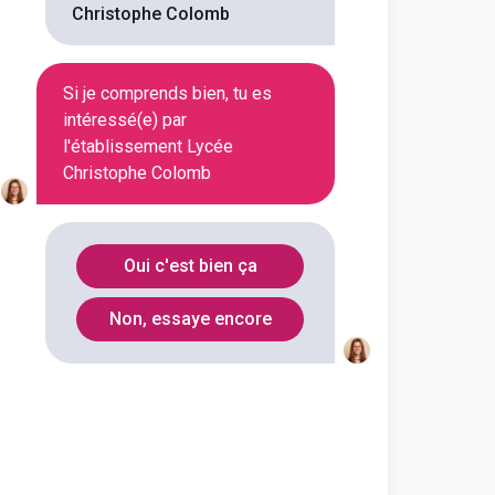
Christophe Colomb
En initial
Si je comprends bien, tu es
intéressé(e) par
l'établissement Lycée
En initial
Christophe Colomb
En initial
Oui c'est bien ça
Non, essaye encore
En initial
En initial