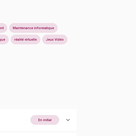
ent
Maintenance informatique
que
réalité virtuelle
Jeux Vidéo
En initial