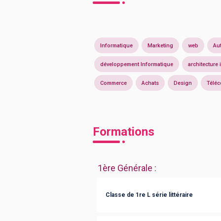
Informatique
Marketing
web
Au
développement Informatique
architecture
Commerce
Achats
Design
Télé
Formations
1ère Générale
:
Classe de 1re L série littéraire