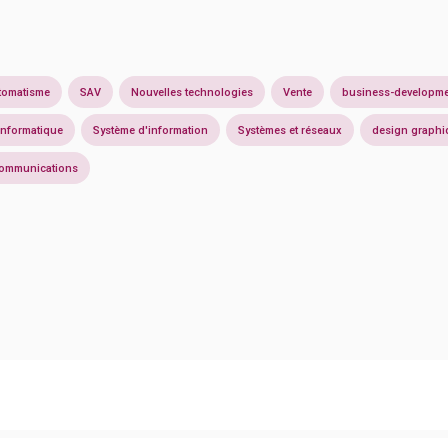
tomatisme
SAV
Nouvelles technologies
Vente
business-developm
 informatique
Système d'information
Systèmes et réseaux
design graphi
communications