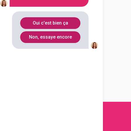
En initial
Oui c'est bien ça
Non, essaye encore
En initial
En initial
s 2011-
2026