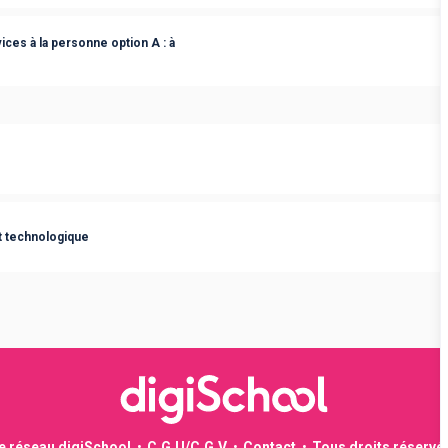
ces à la personne option A : à
t technologique
le réseau digiSchool
C.G.U/C.G.V
Contact
Tous droits réservé