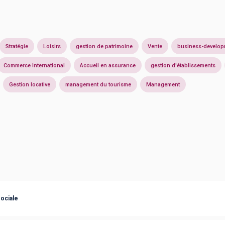
Stratégie
Loisirs
gestion de patrimoine
Vente
business-develop
Commerce International
Accueil en assurance
gestion d'établissements
Gestion locative
management du tourisme
Management
ociale