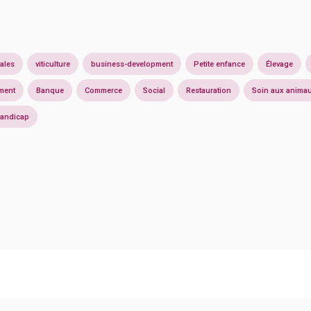
ales
viticulture
business-development
Petite enfance
Élevage
ement
Banque
Commerce
Social
Restauration
Soin aux anima
andicap