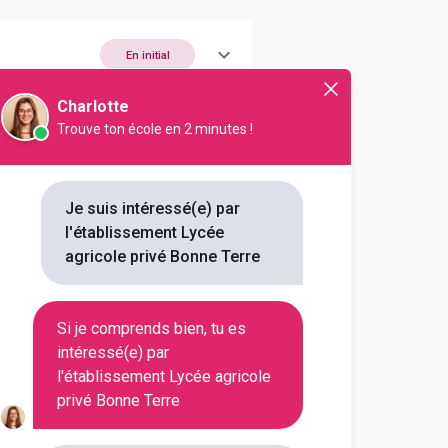
En initial
Charlotte
Trouve ton école en 2 minutes !
En initial
Je suis intéressé(e) par
l'établissement Lycée
agricole privé Bonne Terre
En initial
Si je comprends bien, tu es
intéressé(e) par
l'établissement Lycée agricole
En initial
privé Bonne Terre