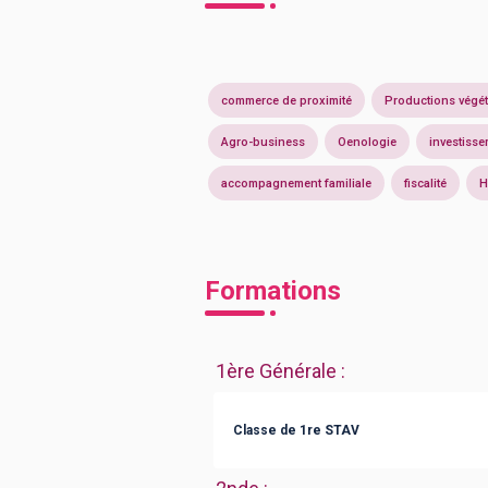
commerce de proximité
Productions végét
Agro-business
Oenologie
investiss
accompagnement familiale
fiscalité
H
Formations
1ère Générale
:
Classe de 1re STAV