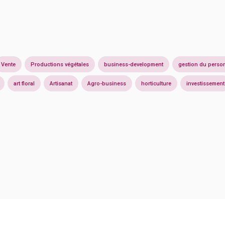
Vente
Productions végétales
business-development
gestion du perso
art floral
Artisanat
Agro-business
horticulture
investissement