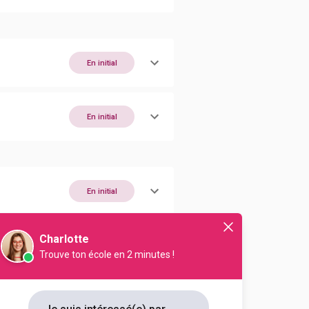
En initial
En initial
En initial
Charlotte
Trouve ton école en 2 minutes !
En initial