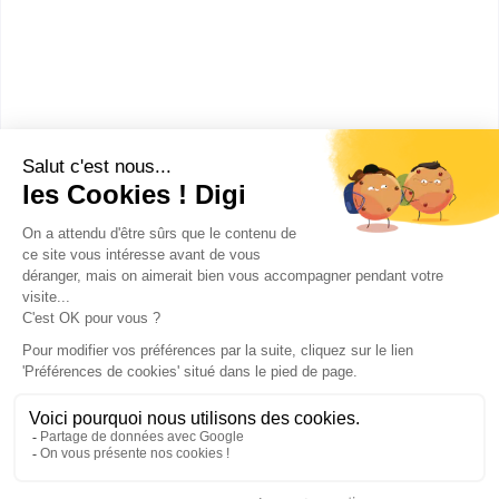
CAP Ebéniste
CAP Petite enfance
CAP Employé de commerce multi-spécialités
Publicité sur le réseau digiSchool
C.G.U/C.G.V