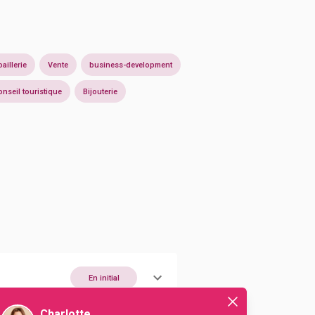
oaillerie
Vente
business-development
onseil touristique
Bijouterie
En initial
Charlotte