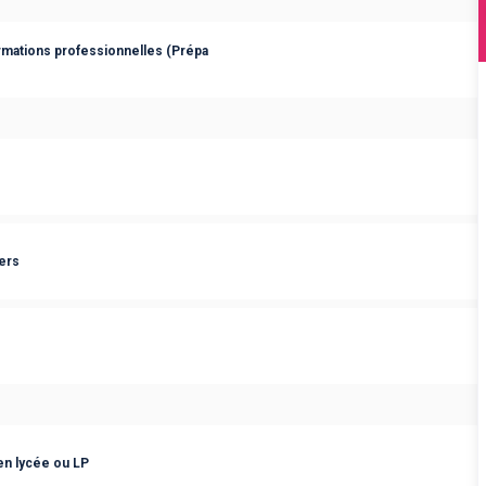
rmations professionnelles (Prépa
gers
 en lycée ou LP