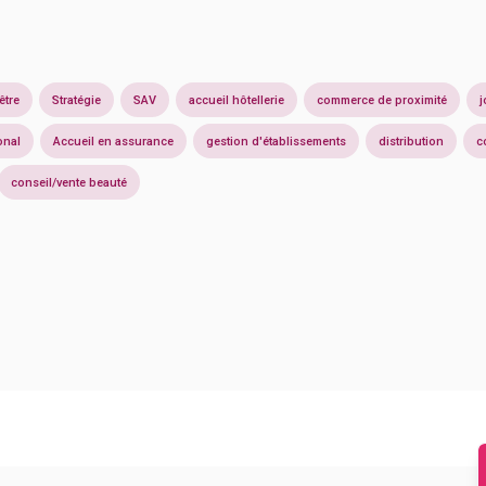
être
Stratégie
SAV
accueil hôtellerie
commerce de proximité
j
onal
Accueil en assurance
gestion d'établissements
distribution
c
conseil/vente beauté