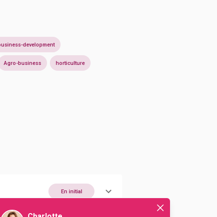
business-development
Agro-business
horticulture
En initial
Charlotte