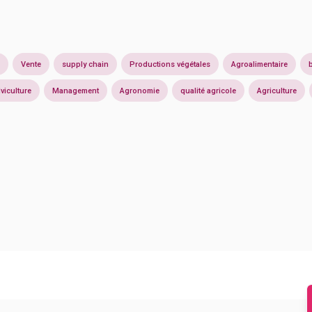
Vente
supply chain
Productions végétales
Agroalimentaire
lviculture
Management
Agronomie
qualité agricole
Agriculture