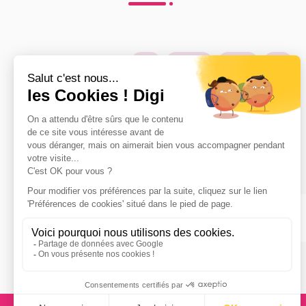
Son
Musique
Culture
Arts
Formations
Bac ou équivalent
:
Animateur musical et scénique