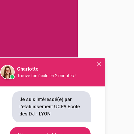
N
Charlotte
Trouve ton école en 2 minutes !
NB FORMATIONS
Je suis intéressé(e) par
1
l'établissement UCPA Ecole
des DJ - LYON