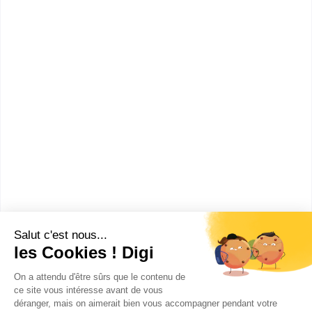
4ème
:
Classe de quatrième de l'enseignement agricole
CAP ou équivalent
:
CAPA Travaux paysagers
CAPA Services en milieu rural
CAPA Productions horticoles spécialité productions
florales et légumières