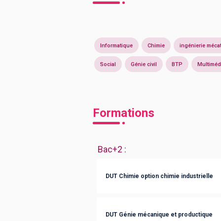
Informatique
Chimie
ingénierie méca
Social
Génie civil
BTP
Multiméd
Formations
Bac+2
:
DUT Chimie option chimie industrielle
DUT Génie mécanique et productique