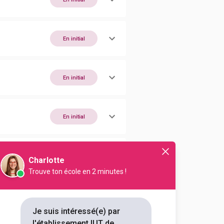
En initial
En initial
En initial
En alternance
En initial
Charlotte
Trouve ton école en 2 minutes !
En initial
Je suis intéressé(e) par
l'établissement IUT de