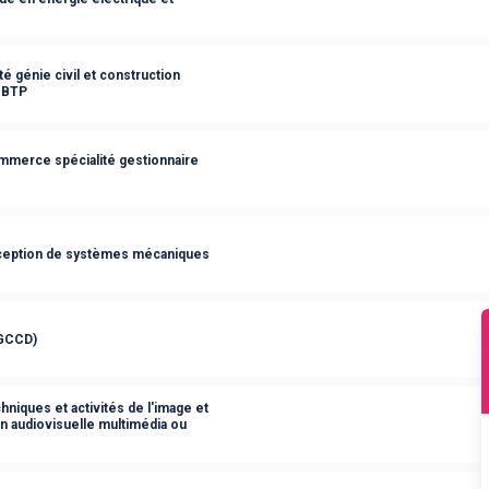
é génie civil et construction
e BTP
ommerce spécialité gestionnaire
nception de systèmes mécaniques
(GCCD)
hniques et activités de l'image et
on audiovisuelle multimédia ou