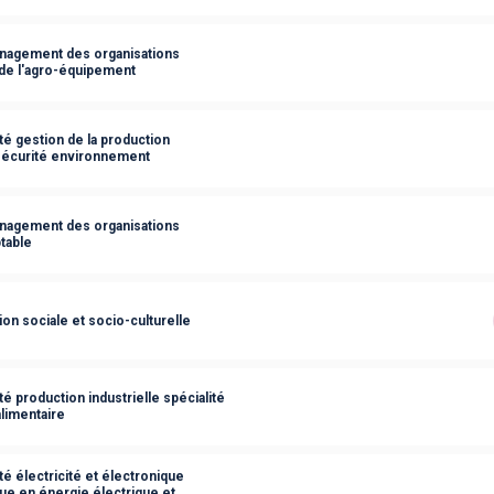
anagement des organisations
 de l'agro-équipement
té gestion de la production
é sécurité environnement
anagement des organisations
table
on sociale et socio-culturelle
é production industrielle spécialité
limentaire
é électricité et électronique
que en énergie électrique et