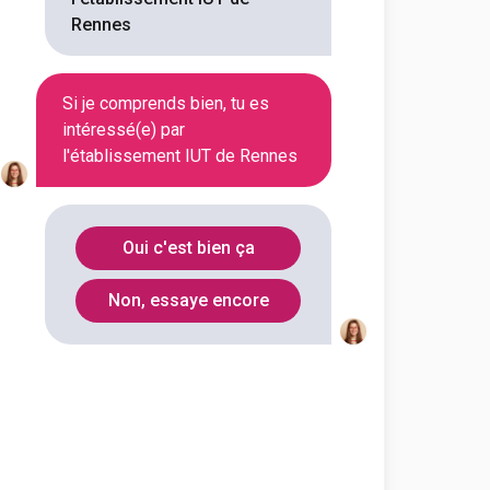
En alternance
En initial
Rennes
Si je comprends bien, tu es
En alternance
En initial
intéressé(e) par
l'établissement IUT de Rennes
En alternance
En initial
Oui c'est bien ça
En alternance
En initial
Non, essaye encore
En initial
En initial