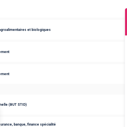
agroalimentaires et biologiques
nement
nement
nnelle (BUT STID)
urance, banque, finance spécialité