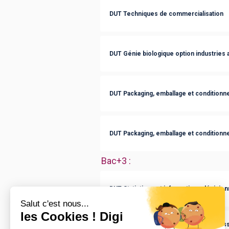
DUT Techniques de commercialisation
DUT Génie biologique option industries 
DUT Packaging, emballage et condition
DUT Packaging, emballage et condition
Bac+3
:
BUT Statistique et informatique décisio
licence pro Droit, économie, gestion ass