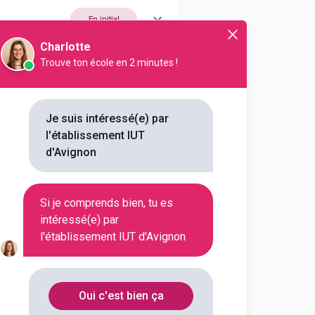
En initial
Charlotte
Trouve ton école en 2 minutes !
En initial
Je suis intéressé(e) par
En initial
l'établissement IUT
d'Avignon
En initial
Si je comprends bien, tu es
intéressé(e) par
l'établissement IUT d'Avignon
En initial
Oui c'est bien ça
En initial