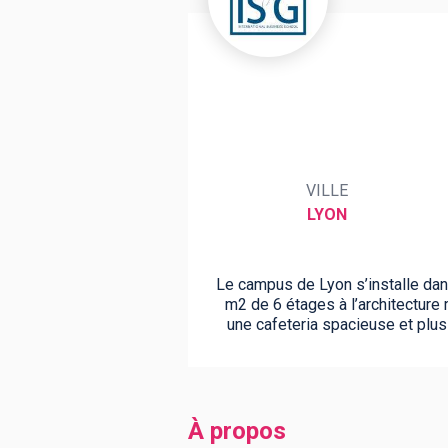
BTS
Écoles
Masters
Licences pro
Articles
CAP
VILLE
Bac pro
LYON
Bachelors
Le campus de Lyon s’installe dans
m2 de 6 étages à l’architecture
une cafeteria spacieuse et plusi
À propos