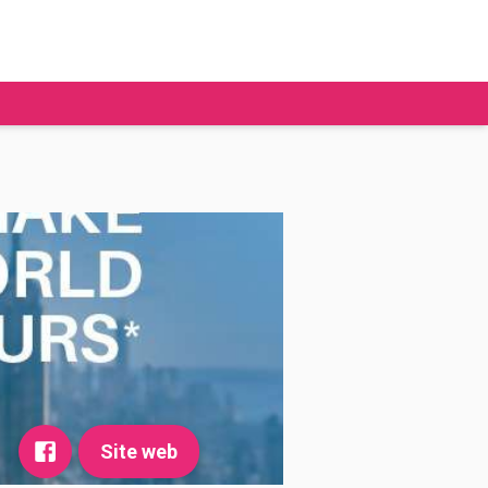
tudier à l'étranger
Ecoles de commerce
Job étudiant
BAFA
Ecoles d'ingénieur
ie étudiante
Universités
ogement étudiant
ourses
Site web