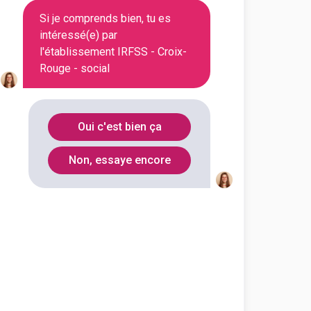
En initial
Si je comprends bien, tu es
intéressé(e) par
l'établissement IRFSS - Croix-
Rouge - social
En initial
Oui c'est bien ça
Non, essaye encore
En initial
En initial