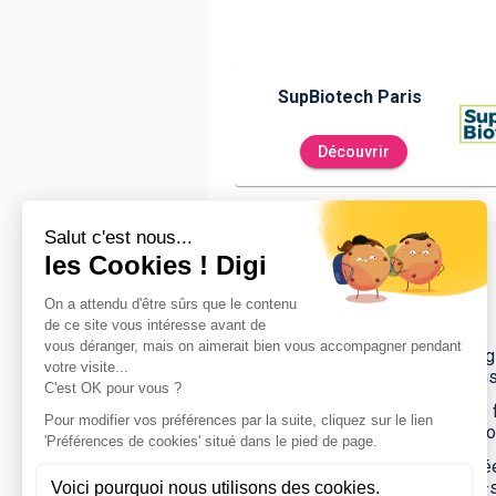
SupBiotech Paris
Découvrir
À propos
L’Institut Supérieur des Biotechnolog
pluridisciplinaire en 5 ans ou en 3 an
Sup'Biotech propose également une fo
étudiant·e·s bénéficient d’une pédagog
Ils pourront soit effectuer les 5 ann
rejoindre les étudiant·e·s parisien·ne·