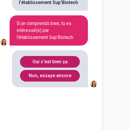
l'établissement Sup'Biotech
Tout
Si je comprends bien, tu es
intéressé(e) par
l'établissement Sup'Biotech
Oui c'est bien ça
Non, essaye encore
ologies, délivre une formation
helor en biotechnologies. Les
international.
années sur le Campus de Lyon avant de