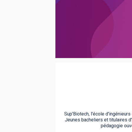
BTS
Écoles
Masters
Licences pro
Articles
CAP
Bac pro
Bachelors
Sup'Biotech, l'école d'ingénieur
Jeunes bacheliers et titulaires 
pédagogie ouver