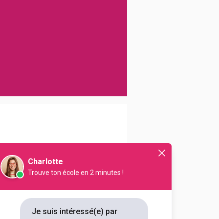
Charlotte
Trouve ton école en 2 minutes !
s enjeux scientifiques de demain.
un métier passionnant grâce à une
de l'entreprise.
Je suis intéressé(e) par