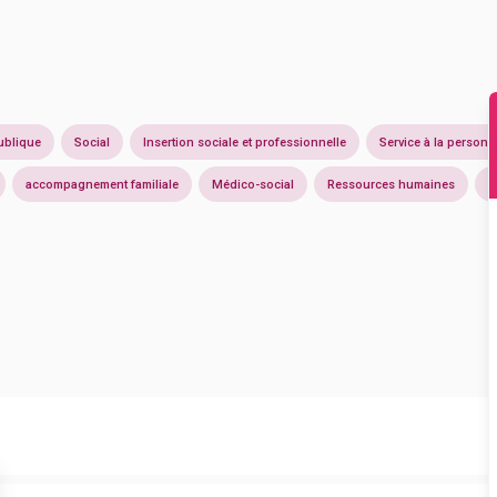
ublique
Social
Insertion sociale et professionnelle
Service à la personn
accompagnement familiale
Médico-social
Ressources humaines
S