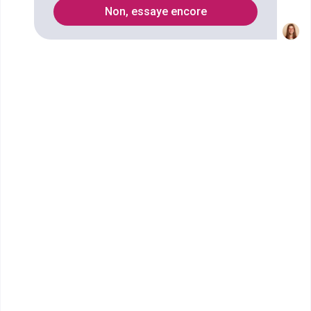
4
Non, essaye encore
Secteurs
Petite enfance
Animation
Fonction publique
Social
Insertion sociale et professionnelle
Service à la personne
Droit
droit de la famille
Accompagnement des personnes en difficulté
accompagnement familiale
Ressources humaines
Handicap
Juridique
Formations