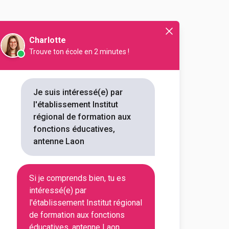
Charlotte
Trouve ton école en 2 minutes !
e
Droit
droit de la famille
Je suis intéressé(e) par
l'établissement Institut
régional de formation aux
fonctions éducatives,
antenne Laon
Si je comprends bien, tu es
intéressé(e) par
l'établissement Institut régional
de formation aux fonctions
En initial
éducatives, antenne Laon