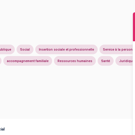
ublique
Social
Insertion sociale et professionnelle
Service à la personn
accompagnement familiale
Ressources humaines
Santé
Juridique
ial