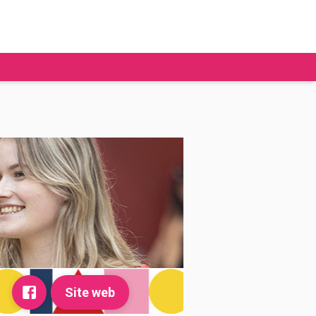
tudier à l'étranger
Ecoles de commerce
Job étudiant
BAFA
Ecoles d'ingénieur
ie étudiante
Universités
ogement étudiant
ourses
Site web