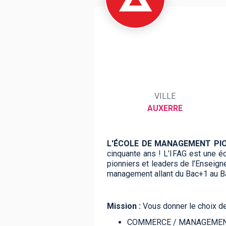
BTS
Écoles
Masters
Licences pro
Articles
CAP
VILLE
Bac pro
AUXERRE
Bachelors
L'ÉCOLE DE MANAGEMENT PIO
cinquante ans ! L’IFAG est une
pionniers et leaders de l’Enseig
management allant du Bac+1 au Bac
Mission :
Vous donner le choix de
COMMERCE / MANAGEMENT : ge