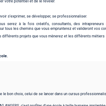
er votre potentiel et de le révéler.
uvoir s’exprimer, se développer, se professionnaliser.
ous serez à la fois créatifs, consultants, des intrapreneur
sur tous les chemins que vous emprunterez et valideront vos c
s différents projets que vous mènerez et les différents métiers
cole.
e le bon choix, celui de se lancer dans un cursus professionnalis
FAG ANGERS, c’est profiter d’une école à taille humaine implanté