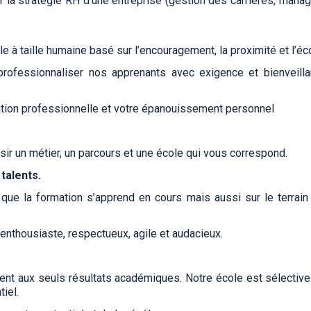
a stratégie RH d’une entreprise (gestion des carrières, manage
à taille humaine basé sur l’encouragement, la proximité et l’éc
professionnaliser nos apprenants avec exigence et bienveill
mation professionnelle et votre épanouissement personnel
oisir un métier, un parcours et une école qui vous correspond.
talents.
ue la formation s’apprend en cours mais aussi sur le terrain
 enthousiaste, respectueux, agile et audacieux.
talent aux seuls résultats académiques. Notre école est sélective
tiel.