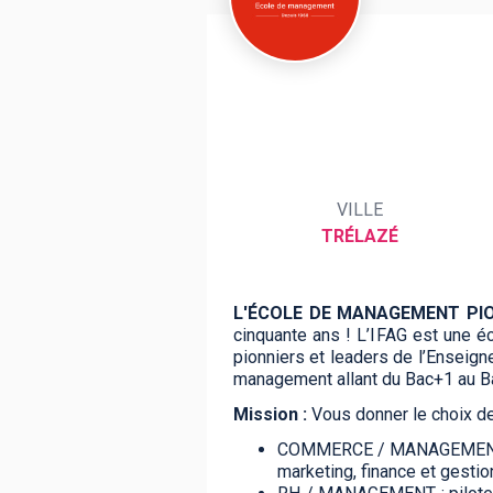
BTS
Écoles
Masters
Licences pro
Articles
CAP
VILLE
Bac pro
TRÉLAZÉ
Bachelors
L'ÉCOLE DE MANAGEMENT PIO
cinquante ans ! L’IFAG est une
pionniers et leaders de l’Enseig
management allant du Bac+1 au Bac
Mission :
Vous donner le choix de
COMMERCE / MANAGEMENT : ge
marketing, finance et gestion