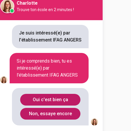
Charlotte
Trouve ton école en 2 minutes !
Je suis intéressé(e) par
l'établissement IFAG ANGERS
Si je comprends bien, tu es
intéressé(e) par
l'établissement IFAG ANGERS
Oui c'est bien ça
Non, essaye encore