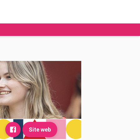
tudier à l'étranger
Ecoles de commerce
Job étudiant
BAFA
Ecoles d'ingénieur
ie étudiante
Universités
ogement étudiant
ourses
Site web