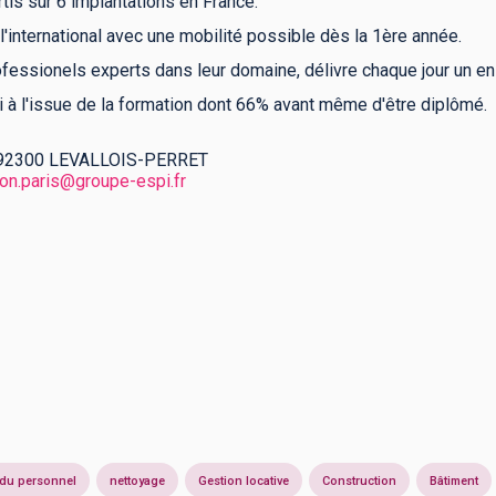
rtis sur 6 implantations en France.
'international avec une mobilité possible dès la 1ère année.
essionels experts dans leur domaine, délivre chaque jour un e
 à l'issue de la formation dont 66% avant même d'être diplômé.
 - 92300 LEVALLOIS-PERRET
ion.paris@groupe-espi.fr
 du personnel
nettoyage
Gestion locative
Construction
Bâtiment