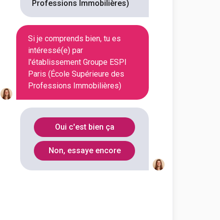
Professions Immobilières)
En alternance
En initial
Si je comprends bien, tu es
intéressé(e) par
En alternance
En initial
l'établissement Groupe ESPI
Paris (École Supérieure des
Professions Immobilières)
En alternance
En initial
Oui c'est bien ça
En alternance
En initial
Non, essaye encore
En alternance