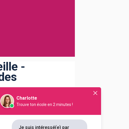
lle -
 des
Charlotte
Trouve ton école en 2 minutes !
NB FORMATIONS
1
Je suis intéressé(e) par