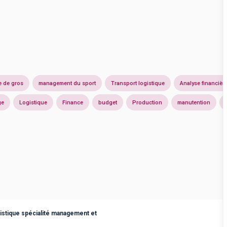
 de gros
management du sport
Transport logistique
Analyse financièr
ge
Logistique
Finance
budget
Production
manutention
gistique spécialité management et