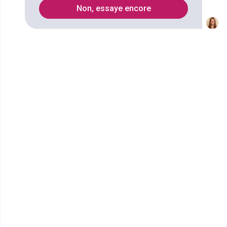
7
Non, essaye encore
Secteurs
Vente
carrelage
business-development
distribution
plomberie
Construction
Bâtiment
Entretien
Propreté
aménagement du territoire
Commerce
restauration des bâtiments
Décoration
Génie civil
Aménagement paysager
BTP
maçonnerie
peinture en bâtiment
climatisation
chauffage
Formations