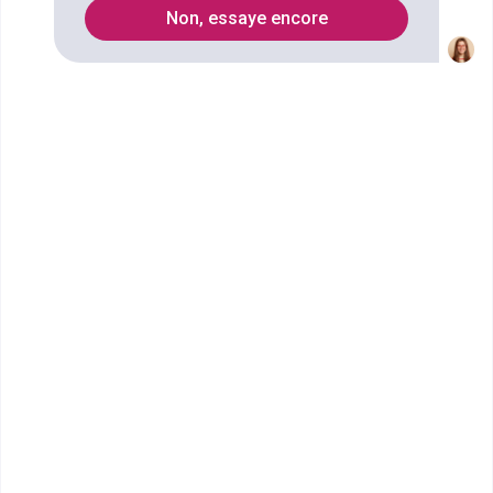
7
Non, essaye encore
Secteurs
Marketing
Stratégie
Loisirs
Vente
réseaux sociaux
Enseignement universitaire
business-development
gestion du personnel
gestion d'établissements
distribution
conseil touristique
Marketing du sport
Gestion des risques
marketing du tourisme
management du tourisme
Management
communication d'influence
Commerce de gros
Enseignement dans le secondaire
management international