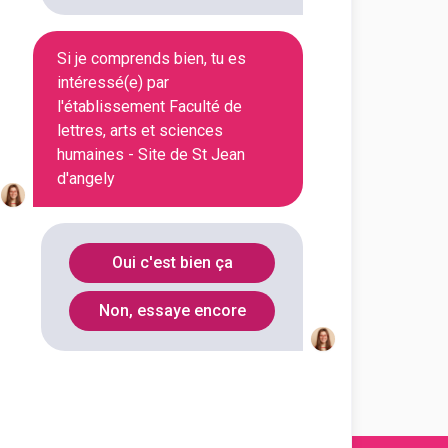
Si je comprends bien, tu es
En initial
intéressé(e) par
l'établissement Faculté de
lettres, arts et sciences
humaines - Site de St Jean
En initial
d'angely
En initial
Oui c'est bien ça
Non, essaye encore
En initial