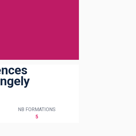
iences
angely
NB FORMATIONS
5