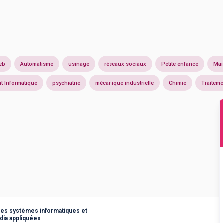
eb
Automatisme
usinage
réseaux sociaux
Petite enfance
Mai
t Informatique
psychiatrie
mécanique industrielle
Chimie
Traiteme
les systèmes informatiques et
édia appliquées