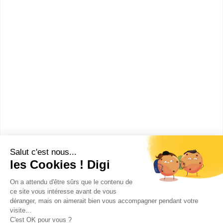
BTS Communication
Bac+3
:
BACHELOR MARKETING COMMUNICATION
Bachelor Chef de Projet Évènementiel
Bac+5
:
MASTERE PROFESSIONNEL MARKETING
COMMUNICATION - Titre Certifié Manager des
Stratégies Communication Marketing