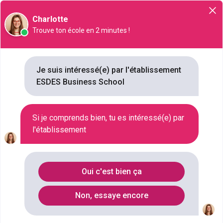
Orientation
Charlotte
Trouve ton école en 2 minutes !
Je suis intéressé(e) par l'établissement
ESDES Business School
ESDES Business School
10 place des Archives, 69288, Lyon
Si je comprends bien, tu es intéressé(e) par
l'établissement
VILLE
LYON
STATUT
PRIVÉ
Oui c'est bien ça
TYPE D'ÉTABLISSEMENT
ECOLE DE GESTION ET DE COMMERCE
Non, essaye encore
NB FORMATIONS
20