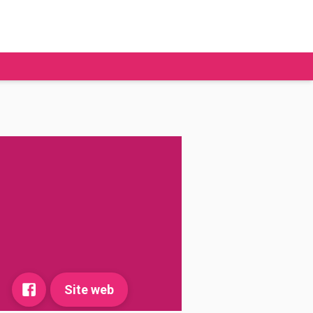
tudier à l'étranger
Ecoles de commerce
Job étudiant
BAFA
Ecoles d'ingénieur
ie étudiante
Universités
ogement étudiant
ourses
Site web