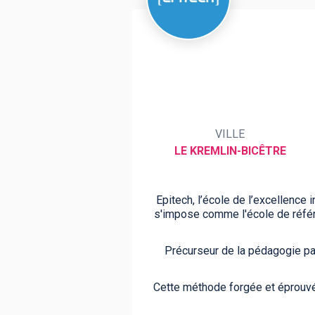
BTS
Écoles
Masters
Licences pro
Articles
CAP
VILLE
Bac pro
LE KREMLIN-BICÊTRE
Bachelors
Epitech, l’école de l’excellence 
s'impose comme l'école de référ
Précurseur de la pédagogie par
Cette méthode forgée et éprouvée