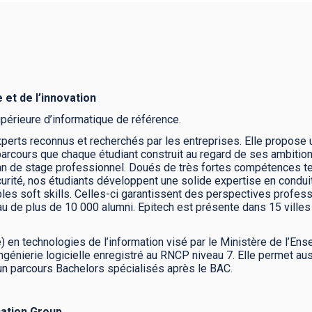
 et de l’innovation
upérieure d’informatique de référence.
xperts reconnus et recherchés par les entreprises. Elle propos
 parcours que chaque étudiant construit au regard de ses ambition
 an de stage professionnel. Doués de très fortes compétences tec
écurité, nos étudiants développent une solide expertise en conduit
les soft skills. Celles-ci garantissent des perspectives profes
u de plus de 10 000 alumni. Epitech est présente dans 15 villes 
) en technologies de l’information visé par le Ministère de l’En
ingénierie logicielle enregistré au RNCP niveau 7. Elle permet au
un parcours Bachelors spécialisés après le BAC.
cation Group