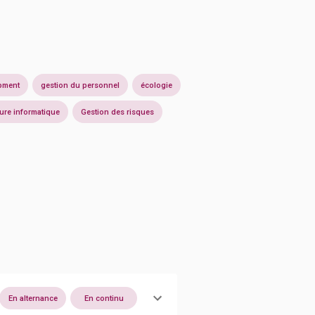
pment
gestion du personnel
écologie
ture informatique
Gestion des risques
En alternance
En continu