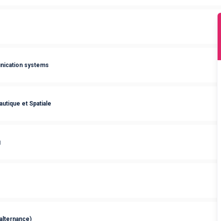
nication systems
utique et Spatiale
g
alternance)