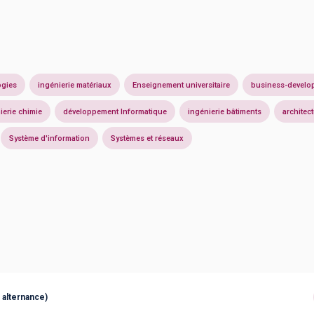
ogies
ingénierie matériaux
Enseignement universitaire
business-develo
ierie chimie
développement Informatique
ingénierie bâtiments
architec
Système d'information
Systèmes et réseaux
alternance)