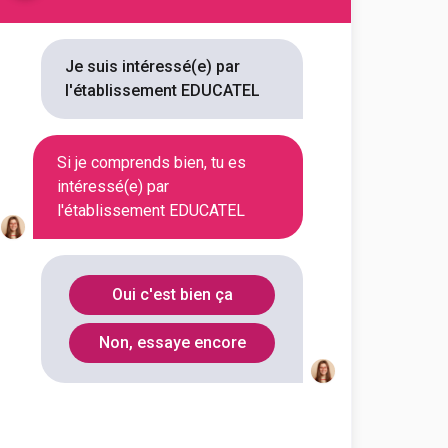
À distance
Je suis intéressé(e) par
l'établissement EDUCATEL
À distance
Si je comprends bien, tu es
intéressé(e) par
À distance
l'établissement EDUCATEL
À distance
Oui c'est bien ça
Non, essaye encore
À distance
À distance