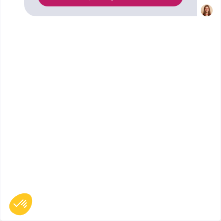
Publicité sur le réseau digiSchool
C.G.U/C.G.V
Contact
Tous droits réservés 2011-
2026