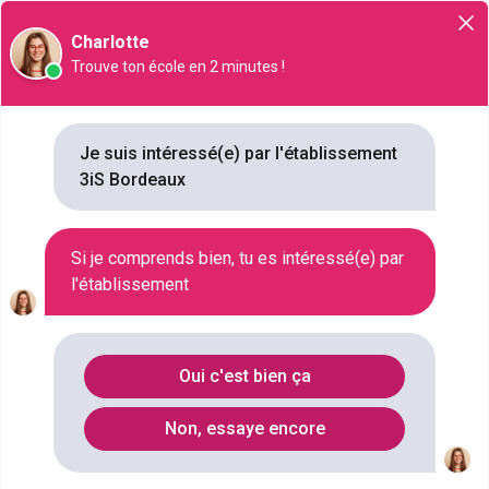
Orientation
Charlotte
Trouve ton école en 2 minutes !
Je suis intéressé(e) par l'établissement
3iS Bordeaux
3iS Bordeaux
Rue des Terres Neuves, 33130, Bègles
Si je comprends bien, tu es intéressé(e) par
l'établissement
VILLE
BÈGLES
STATUT
PRIVÉ
Oui c'est bien ça
TYPE D'ÉTABLISSEMENT
ECOLES DE CINÉMA
Non, essaye encore
NB FORMATIONS
10