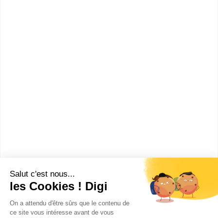
Mastère Effets Spéciaux (VFX)
Mastère Cinéma d’Animation 2D/3D
Mastère Jeux Vidéo
Bac ou équivalent
:
Technicien Spectacle et Événements Culturels - Son
et Lumière
Année préparatoire Cinéma et Audiovisuel et Son