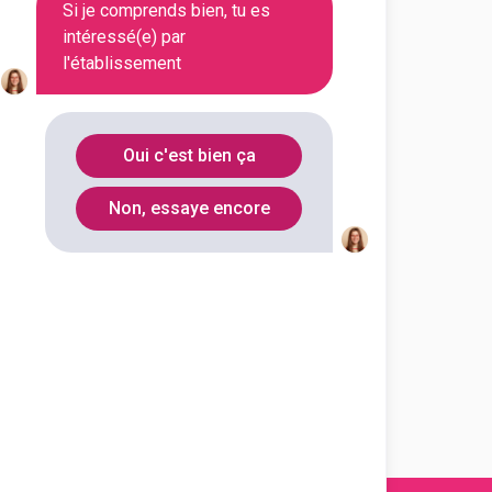
Si je comprends bien, tu es
intéressé(e) par
l'établissement
e
.
Oui c'est bien ça
Non, essaye encore
En initial