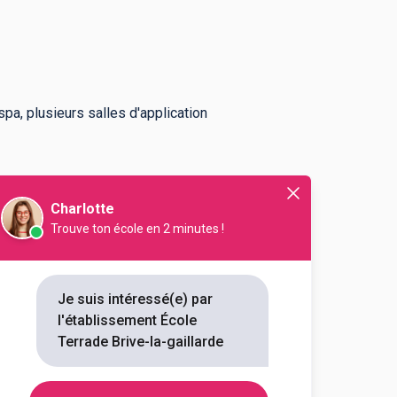
pa, plusieurs salles d'application
sthétique
et de la
Coiffure
,
aticien
,
Styliste Ongulaire
,
Maquilleur
,
Charlotte
Trouve ton école en 2 minutes !
ur le diplôme du
BAC Professionnel
!
Je suis intéressé(e) par
l'établissement École
Terrade Brive-la-gaillarde