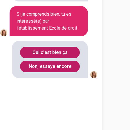
Si je comprends bien, tu es
En initial
intéressé(e) par
l'établissement Ecole de droit
En initial
Oui c'est bien ça
Non, essaye encore
En initial
En initial