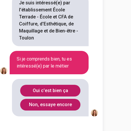
Je suis intéressé(e) par
En continu
En initial
l'établissement École
Terrade - École et CFA de
Coiffure, d'Esthétique, de
En alternance
En initial
Maquillage et de Bien-être -
Toulon
En continu
En initial
Si je comprends bien, tu es
intéressé(e) par le métier
À distance
En initial
Oui c'est bien ça
Non, essaye encore
En continu
En initial
À distance
En initial