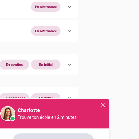
En alternance
En alternance
En continu
En initial
En alternance
En initial
Charlotte
Trouve ton école en 2 minutes !
En initial