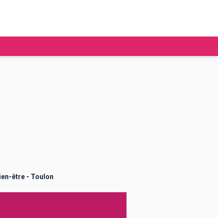
tudier à l'étranger
Ecoles de commerce
Job étudiant
BAFA
Ecoles d'ingénieur
ie étudiante
Universités
ogement étudiant
ien-être - Toulon
ourses