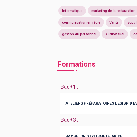
Informatique
marketing de la restauration
communication en régie
Vente
suppl
gestion du personnel
Audiovisuel
dé
Formations
Bac+1
:
ATELIERS PRÉPARATOIRES DESIGN D'E
Bac+3
:
BACHELOR STYLISME DE MODE