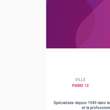
BTS
Écoles
Masters
Licences pro
Articles
CAP
Bac pro
Bachelors
VILLE
PARIS 12
Spécialisée depuis 1949 dans les
et la profession