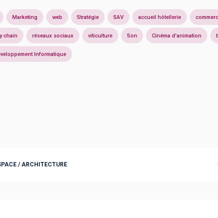
Marketing
web
Stratégie
SAV
accueil hôtellerie
commerce
y chain
réseaux sociaux
viticulture
Son
Cinéma d'animation
veloppement Informatique
SPACE / ARCHITECTURE