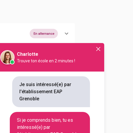
En alternance
Charlotte
Trouve ton école en 2 minutes !
Je suis intéressé(e) par
En alternance
En initial
l'établissement EAP
Grenoble
Si je comprends bien, tu es
intéressé(e) par