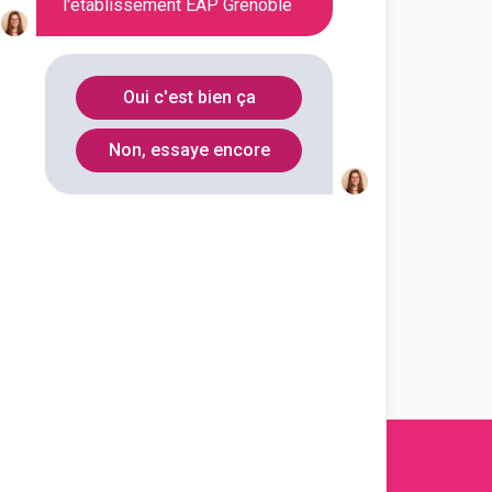
l'établissement EAP Grenoble
En alternance
En initial
Oui c'est bien ça
En alternance
En initial
Non, essaye encore
En alternance
En initial