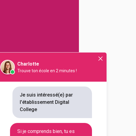
Charlotte
Trouve ton école en 2 minutes !
Je suis intéressé(e) par
l'établissement Digital
Tout
College
igital College
Si je comprends bien, tu es
Montpellier