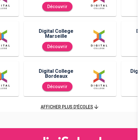
Découvrir
Digital College
D
Marseille
Découvrir
Digital College
Digi
Bordeaux
Découvrir
AFFICHER PLUS D'ÉCOLES
Digital College
D
Aubervilliers
Ca
Découvrir