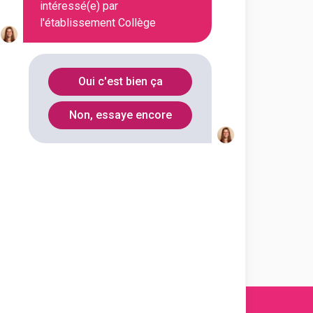
intéressé(e) par
Découvrir
l'établissement Collège
igital College
Strasbourg
Oui c'est bien ça
Découvrir
Non, essaye encore
tal College Nice
Découvrir
igital College
mpus en ligne
Découvrir