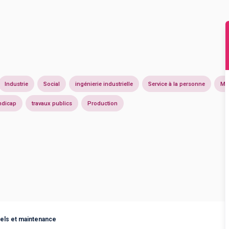
Industrie
Social
ingénierie industrielle
Service à la personne
Ma
ndicap
travaux publics
Production
iels et maintenance