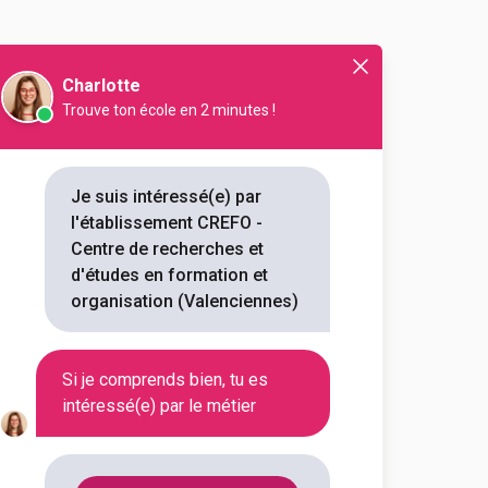
Charlotte
Trouve ton école en 2 minutes !
intenance
Génie civil
Je suis intéressé(e) par
l'établissement CREFO -
Centre de recherches et
d'études en formation et
organisation (Valenciennes)
Si je comprends bien, tu es
intéressé(e) par le métier
En initial