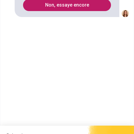
1
Non, essaye encore
Secteurs
Enseignement universitaire
Arts du spectacle
Enseignement dans le secondaire
Enseignement dans le primaire
Musique
Lettres
Arts
Écriture
Enseignement
Formations
Sans diplôme
: